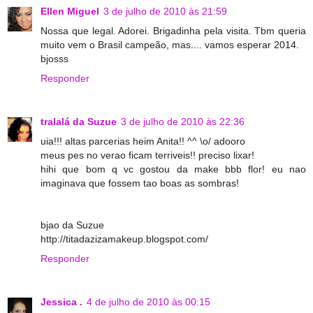
Ellen Miguel
3 de julho de 2010 às 21:59
Nossa que legal. Adorei. Brigadinha pela visita. Tbm queria
muito vem o Brasil campeão, mas.... vamos esperar 2014.
bjosss
Responder
tralalá da Suzue
3 de julho de 2010 às 22:36
uia!!! altas parcerias heim Anita!! ^^ \o/ adooro
meus pes no verao ficam terriveis!! preciso lixar!
hihi que bom q vc gostou da make bbb flor! eu nao
imaginava que fossem tao boas as sombras!
bjao da Suzue
http://titadazizamakeup.blogspot.com/
Responder
Jessica .
4 de julho de 2010 às 00:15